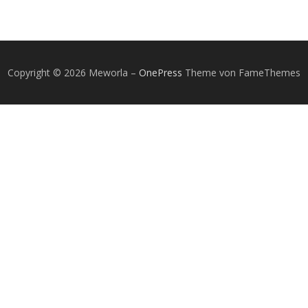
Copyright © 2026 Meworla
–
OnePress
Theme von FameThemes